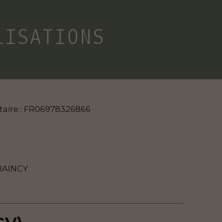
LISATIONS
aire : FR06978326866
 RAINCY