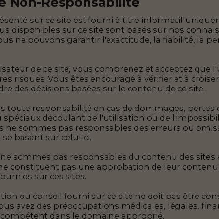
e Non-Responsabilité
senté sur ce site est fourni à titre informatif uniquem
s disponibles sur ce site sont basés sur nos connais
s ne pouvons garantir l'exactitude, la fiabilité, la pe
lisateur de ce site, vous comprenez et acceptez que l'u
pres risques. Vous êtes encouragé à vérifier et à crois
re des décisions basées sur le contenu de ce site.
 toute responsabilité en cas de dommages, pertes ou 
spéciaux découlant de l'utilisation ou de l'impossibili
s ne sommes pas responsables des erreurs ou omissi
 se basant sur celui-ci.
ne sommes pas responsables du contenu des sites exter
s ne constituent pas une approbation de leur contenu
ournies sur ces sites.
ion ou conseil fourni sur ce site ne doit pas être c
ous avez des préoccupations médicales, légales, finan
 compétent dans le domaine approprié.