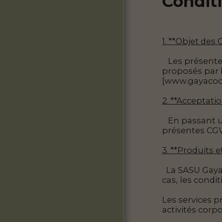
Condit
AVIS CLIENTS
1. **Objet des
Les présentes
proposés par l
[www.gayacocoo
2. **Acceptati
En passant une
présentes CGV 
3. **Produits et
La SASU Gaya 
cas, les condi
Les services p
activités corp