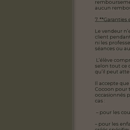
remboursements
aucun rembour
7. **Garanties 
Le vendeur n’
client pendant
ni les profess
séances ou a
L’élève compr
selon tout ce 
qu’il peut att
Il accepte que
Cocoon pour t
occasionnés p
cas :
– pour les cou
– pour les enf
créés spécifi